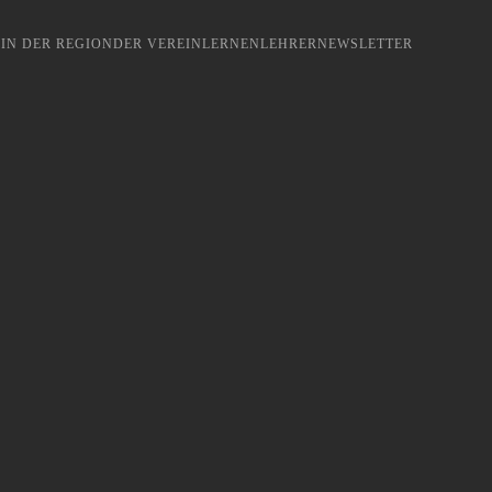
IN DER REGION
DER VEREIN
LERNEN
LEHRER
NEWSLETTER