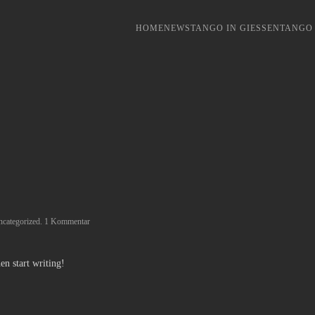
HOME
NEWS
TANGO IN GIESSEN
TANGO 
zu
categorized
.
1 Kommentar
Hello
world!
en start writing!